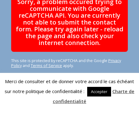
Sorry, a problem occured trying to
communicate with Google
reCAPTCHA API. You are currently
not able to submit the contact
form. Please try again later - reload
the page and also check your
internet connection.
This site is protected by reCAPTCHA and the Google
Privacy
Policy
and
Terms of Service
apply.
Merci de consulter et de donner votre accord le cas échéant
sur notre politique de confidentialité :
Charte de
Accepter
confidentialité
Réalisation du site
votreagencedigitale.fr
-
consultant-digital.fr
-
Mentions légales
-
Charte RGPD - Cookies
-
powered by Enfold
WordPress Theme